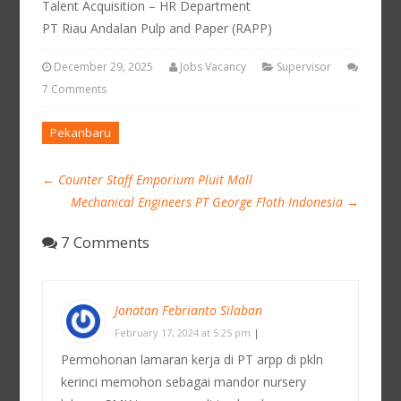
Talent Acquisition – HR Department
PT Riau Andalan Pulp and Paper (RAPP)
December 29, 2025
Jobs Vacancy
Supervisor
7 Comments
Pekanbaru
←
Counter Staff Emporium Pluit Mall
Mechanical Engineers PT George Floth Indonesia
→
7 Comments
Jonatan Febrianto Silaban
February 17, 2024 at 5:25 pm
|
Permohonan lamaran kerja di PT arpp di pkln
kerinci memohon sebagai mandor nursery