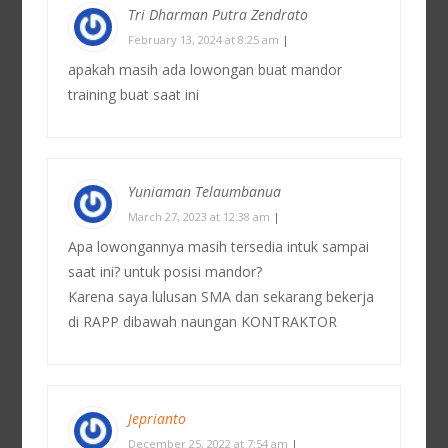
Tri Dharman Putra Zendrato
February 13, 2024 at 8:25 am
|
apakah masih ada lowongan buat mandor
training buat saat ini
Yuniaman Telaumbanua
March 27, 2023 at 12:38 am
|
Apa lowongannya masih tersedia intuk sampai
saat ini? untuk posisi mandor?
Karena saya lulusan SMA dan sekarang bekerja
di RAPP dibawah naungan KONTRAKTOR
Jeprianto
December 25, 2022 at 7:54 am
|