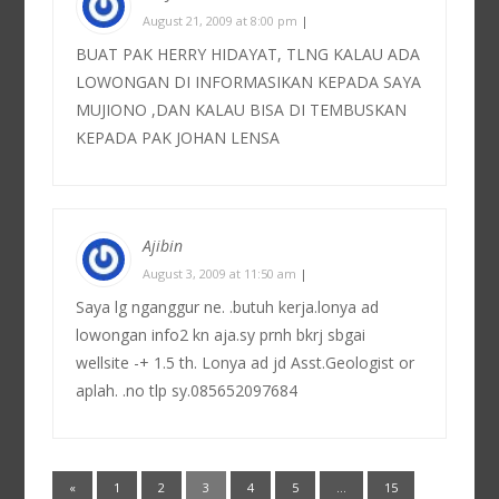
August 21, 2009 at 8:00 pm
|
BUAT PAK HERRY HIDAYAT, TLNG KALAU ADA
LOWONGAN DI INFORMASIKAN KEPADA SAYA
MUJIONO ,DAN KALAU BISA DI TEMBUSKAN
KEPADA PAK JOHAN LENSA
Ajibin
August 3, 2009 at 11:50 am
|
Saya lg nganggur ne. .butuh kerja.lonya ad
lowongan info2 kn aja.sy prnh bkrj sbgai
wellsite -+ 1.5 th. Lonya ad jd Asst.Geologist or
aplah. .no tlp sy.085652097684
«
1
2
3
4
5
…
15