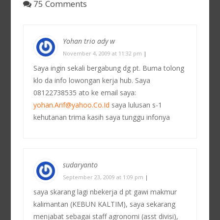
75 Comments
Yohan trio ady w
November 4, 2009 at 11:32 pm
|
Saya ingin sekali bergabung dg pt. Buma tolong
klo da info lowongan kerja hub. Saya
08122738535 ato ke email saya:
yohan.Arif@yahoo.Co.Id
saya lulusan s-1
kehutanan trima kasih saya tunggu infonya
sudaryanto
September 23, 2009 at 1:09 pm
|
saya skarang lagi nbekerja d pt gawi makmur
kalimantan (KEBUN KALTIM), saya sekarang
menjabat sebagai staff agronomi (asst divisi),