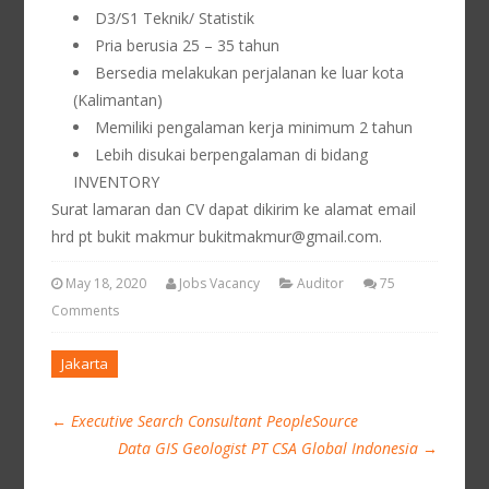
D3/S1 Teknik/ Statistik
Pria berusia 25 – 35 tahun
Bersedia melakukan perjalanan ke luar kota
(Kalimantan)
Memiliki pengalaman kerja minimum 2 tahun
Lebih disukai berpengalaman di bidang
INVENTORY
Surat lamaran dan CV dapat dikirim ke alamat email
hrd pt bukit makmur bukitmakmur@gmail.com.
May 18, 2020
Jobs Vacancy
Auditor
75
Comments
Jakarta
←
Executive Search Consultant PeopleSource
Data GIS Geologist PT CSA Global Indonesia
→