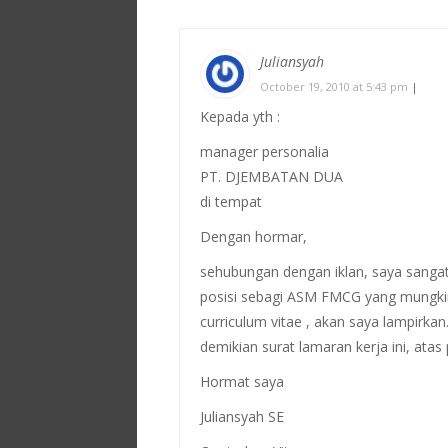
Juliansyah
October 19, 2010 at 5:43 pm
|
Kepada yth :
manager personalia
PT. DJEMBATAN DUA
di tempat
Dengan hormar,
sehubungan dengan iklan, saya sangat 
posisi sebagi ASM FMCG yang mungkin
curriculum vitae , akan saya lampirkan
demikian surat lamaran kerja ini, atas
Hormat saya
Juliansyah SE