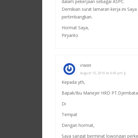
dalam pekerjaan sebagai ASPC.
Demikian surat lamaran kerja ini Say
pertimbangkan.
Hormat Saya,
Piryanto
irwan
August 13, 2010 at 6:43 pm
|
Kepada yth,
Bapak/Ibu Manejer HRD PT.Djembat
Di
Tempat
Dengan hormat,
Saya sangat berminat lowongan perk