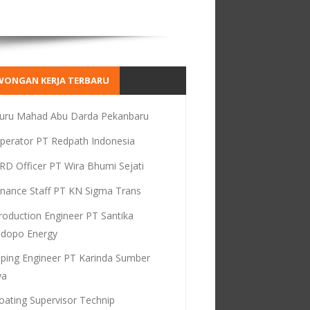
WONGAN KERJA TERBARU
uru Mahad Abu Darda Pekanbaru
perator PT Redpath Indonesia
RD Officer PT Wira Bhumi Sejati
inance Staff PT KN Sigma Trans
roduction Engineer PT Santika
dopo Energy
iping Engineer PT Karinda Sumber
ya
oating Supervisor Technip