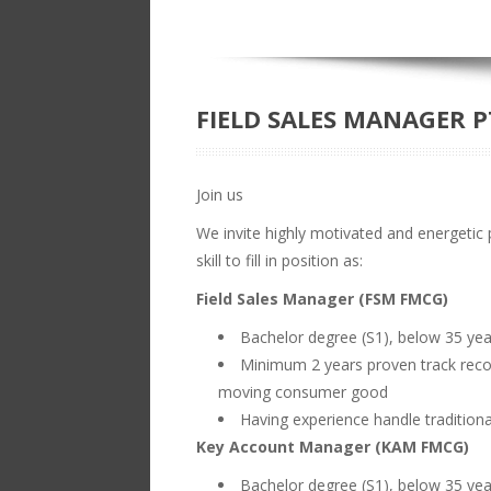
FIELD SALES MANAGER 
Join us
We invite highly motivated and energetic
skill to fill in position as:
Field Sales Manager (FSM FMCG)
Bachelor degree (S1), below 35 yea
Minimum 2 years proven track recor
moving consumer good
Having experience handle traditio
Key Account Manager (KAM FMCG)
Bachelor degree (S1), below 35 yea