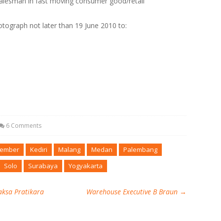
alesman in fast moving consumer good/retail
otograph not later than 19 June 2010 to:
6 Comments
Jember
Kediri
Malang
Medan
Palembang
Solo
Surabaya
Yogyakarta
aksa Pratikara
Warehouse Executive B Braun
→