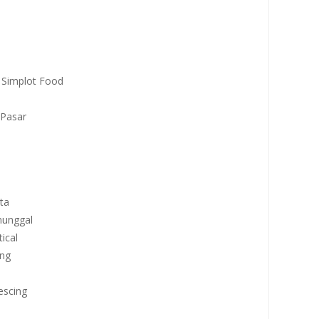
. Simplot Food
. Pasar
ta
nunggal
ical
ang
escing