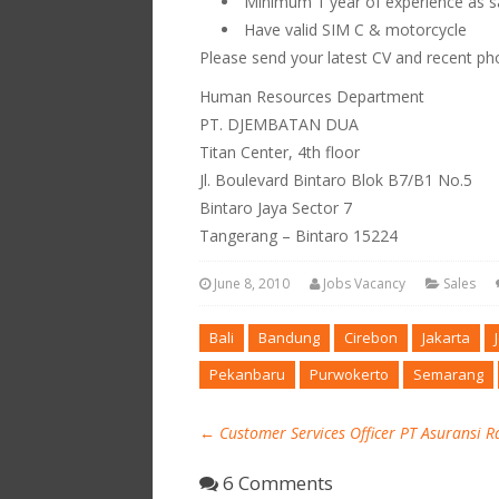
Minimum 1 year of experience as s
Have valid SIM C & motorcycle
Please send your latest CV and recent ph
Human Resources Department
PT. DJEMBATAN DUA
Titan Center, 4th floor
Jl. Boulevard Bintaro Blok B7/B1 No.5
Bintaro Jaya Sector 7
Tangerang – Bintaro 15224
June 8, 2010
Jobs Vacancy
Sales
Bali
Bandung
Cirebon
Jakarta
Pekanbaru
Purwokerto
Semarang
←
Customer Services Officer PT Asuransi R
6 Comments