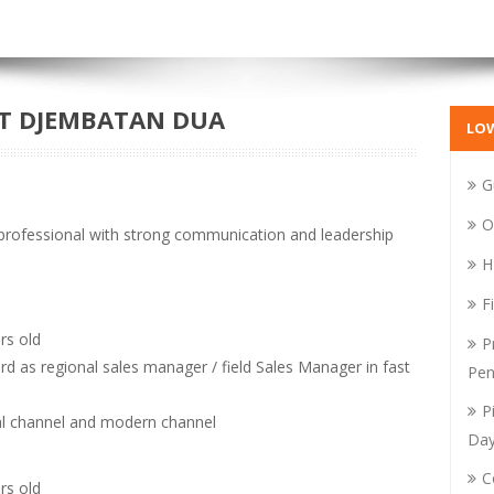
PT DJEMBATAN DUA
LO
G
O
 professional with strong communication and leadership
H
F
rs old
P
d as regional sales manager / field Sales Manager in fast
Pen
P
nal channel and modern channel
Da
C
rs old