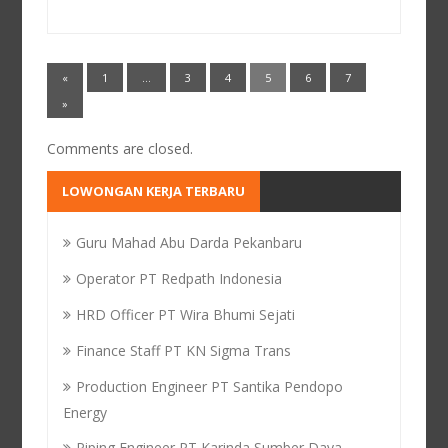
«
1
…
3
4
5
6
7
»
Comments are closed.
LOWONGAN KERJA TERBARU
Guru Mahad Abu Darda Pekanbaru
Operator PT Redpath Indonesia
HRD Officer PT Wira Bhumi Sejati
Finance Staff PT KN Sigma Trans
Production Engineer PT Santika Pendopo
Energy
Piping Engineer PT Karinda Sumber Daya