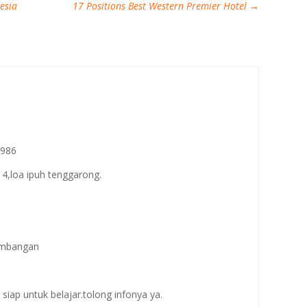
esia
17 Positions Best Western Premier Hotel
→
1986
 14,loa ipuh tenggarong.
tambangan
iap untuk belajar.tolong infonya ya.