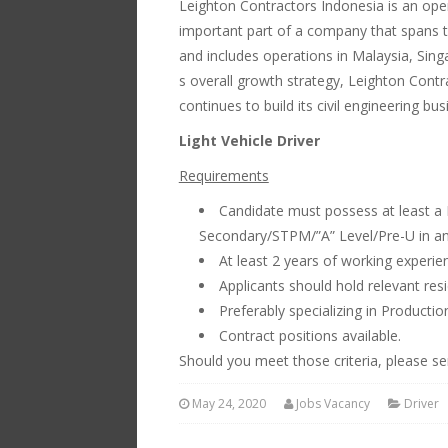
Leighton Contractors Indonesia is an opera
important part of a company that spans t
and includes operations in Malaysia, Singa
s overall growth strategy, Leighton Cont
continues to build its civil engineering b
Light Vehicle Driver
Requirements
Candidate must possess at least a
Secondary/STPM/”A” Level/Pre-U in any
At least 2 years of working experienc
Applicants should hold relevant res
Preferably specializing in Productio
Contract positions available.
Should you meet those criteria, please se
May 24, 2020
Jobs Vacancy
Driver