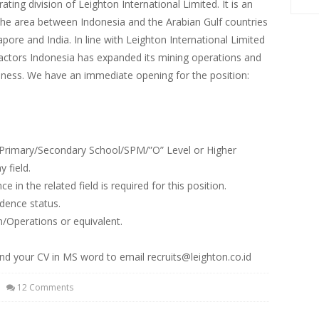
ting division of Leighton International Limited. It is an
he area between Indonesia and the Arabian Gulf countries
pore and India. In line with Leighton International Limited
ractors Indonesia has expanded its mining operations and
usiness. We have an immediate opening for the position:
 Primary/Secondary School/SPM/”O” Level or Higher
 field.
e in the related field is required for this position.
idence status.
n/Operations or equivalent.
nd your CV in MS word to email recruits@leighton.co.id
12 Comments