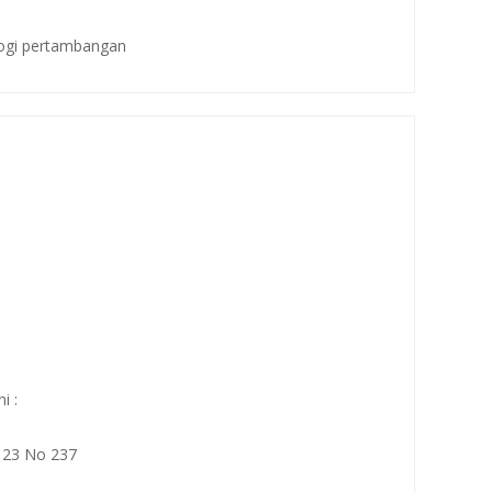
ologi pertambangan
i :
 23 No 237