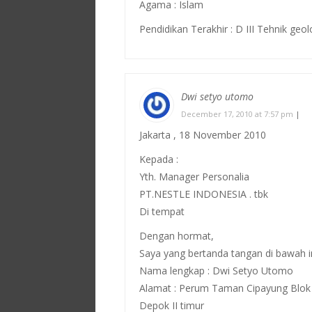
Agama : Islam
Pendidikan Terakhir : D III Tehnik ge
Dwi setyo utomo
December 17, 2010 at 7:57 pm
|
Jakarta , 18 November 2010
Kepada :
Yth. Manager Personalia
PT.NESTLE INDONESIA . tbk
Di tempat
Dengan hormat,
Saya yang bertanda tangan di bawah in
Nama lengkap : Dwi Setyo Utomo
Alamat : Perum Taman Cipayung Blok
Depok II timur