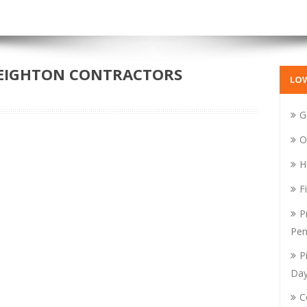
 LEIGHTON CONTRACTORS
LO
G
O
H
F
P
Pen
P
Da
C