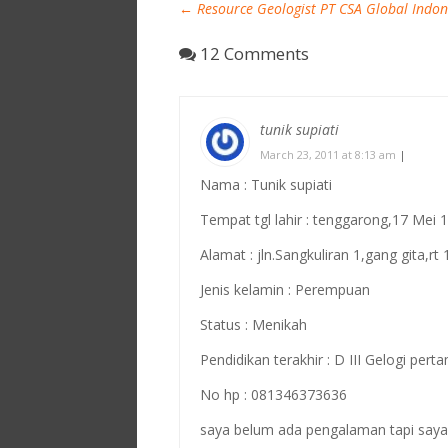
←
Resource Geologist PT CSA Global Indon
12 Comments
tunik supiati
March 23, 2011 at 8:13 am
|
Nama : Tunik supiati
Tempat tgl lahir : tenggarong,17 Mei 
Alamat : jln.Sangkuliran 1,gang gita,rt
Jenis kelamin : Perempuan
Status : Menikah
Pendidikan terakhir : D III Gelogi per
No hp : 081346373636
saya belum ada pengalaman tapi saya s