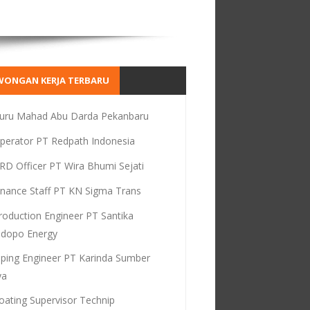
WONGAN KERJA TERBARU
uru Mahad Abu Darda Pekanbaru
perator PT Redpath Indonesia
RD Officer PT Wira Bhumi Sejati
inance Staff PT KN Sigma Trans
roduction Engineer PT Santika
dopo Energy
iping Engineer PT Karinda Sumber
ya
oating Supervisor Technip