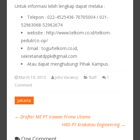
Untuk informasi lebih lengkap dapat melalui :
Telepon : 022-4525436-70705004 / 021-
52963068-52962674
website : http://www.telkom.co.id/telkom-
peduli/co-op/
Email : togu/telkom.co.id,
sekretariatdppk@gmail.com
Atau dapat menghubungi Pihak Kampus.
March 19, 2010
Jobs Vacancy
Staff
1
Comment
Jakarta
←
Drafter ME PT Irawan Prima Utama
HRD PT Krakatau Engineering
→
One Comment